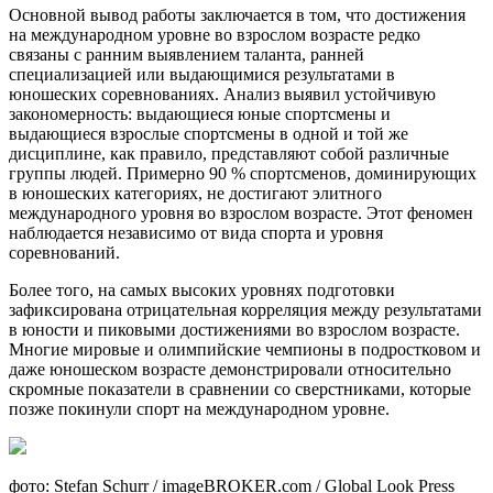
Основной вывод работы заключается в том, что достижения
на международном уровне во взрослом возрасте редко
связаны с ранним выявлением таланта, ранней
специализацией или выдающимися результатами в
юношеских соревнованиях. Анализ выявил устойчивую
закономерность: выдающиеся юные спортсмены и
выдающиеся взрослые спортсмены в одной и той же
дисциплине, как правило, представляют собой различные
группы людей. Примерно 90 % спортсменов, доминирующих
в юношеских категориях, не достигают элитного
международного уровня во взрослом возрасте. Этот феномен
наблюдается независимо от вида спорта и уровня
соревнований.
Более того, на самых высоких уровнях подготовки
зафиксирована отрицательная корреляция между результатами
в юности и пиковыми достижениями во взрослом возрасте.
Многие мировые и олимпийские чемпионы в подростковом и
даже юношеском возрасте демонстрировали относительно
скромные показатели в сравнении со сверстниками, которые
позже покинули спорт на международном уровне.
фото: Stefan Schurr / imageBROKER.com / Global Look Press