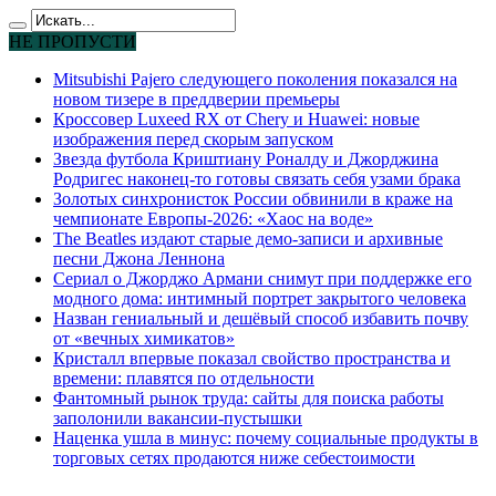
НЕ ПРОПУСТИ
Mitsubishi Pajero следующего поколения показался на
новом тизере в преддверии премьеры
Кроссовер Luxeed RX от Chery и Huawei: новые
изображения перед скорым запуском
Звезда футбола Криштиану Роналду и Джорджина
Родригес наконец-то готовы связать себя узами брака
Золотых синхронисток России обвинили в краже на
чемпионате Европы-2026: «Хаос на воде»
The Beatles издают старые демо-записи и архивные
песни Джона Леннона
Сериал о Джорджо Армани снимут при поддержке его
модного дома: интимный портрет закрытого человека
Назван гениальный и дешёвый способ избавить почву
от «вечных химикатов»
Кристалл впервые показал свойство пространства и
времени: плавятся по отдельности
Фантомный рынок труда: сайты для поиска работы
заполонили вакансии-пустышки
Наценка ушла в минус: почему социальные продукты в
торговых сетях продаются ниже себестоимости