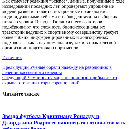
Как отмечает редакция *Science*, данные, полученные в ходе
исследований последних лет, опровергают упрощённые
модели развития таланта, построенные по аналогии с
индивидуальными кейсами и наблюдениями на выборках
низкого уровня. Выводы Гюллиха и его соавторов
подчёркивают, что сложность биопсихосоциальных
траекторий ведущих к спортивному совершенству требует
более гибких, дифференцированных и долгосрочных
подходов — как в научном анализе, так и в практической
организации подготовки спортсменов.
Источник
Предыдущий
Ученые обрели надежду на революцию в
лечении рассеянного склероза
Следующий
Чемпионаты мира не приносят прибыли: что
скрывают организаторы соревнований
Читайте также
Звезда футбола Криштиану Роналду и
Джорджина Родригес наконец-то готовы связать
себя узами брака