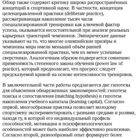
Обзор также содержит критику широко распространённых
концепций в спортивной науке. В частности, концепция
целенаправленной практики (deliberate practice),
рассматривающая накопление тысяч часов
специализированной тренировки как ключевой фактор
успеха, оказывается несостоятельной при анализе реальных
карьерных траекторий чемпионов. Эмпирические данные
указывают на то, что многие олимпийские призёры и
чемпионы мира имели меньший объём ранней
специализированной практики, чем их менее успешные
сверстники. Аналогичным образом подвергается сомнению
применимость степенного закона обучения (power law of
practice), который предполагает, что прогресс следует
предсказуемой кривой на основе интенсивности тренировок.
В заключительной части работы предлагаются две гипотезы
для объяснения обнаруженных закономерностей: гипотеза
поиска и сопоставления (matching hypothesis) и гипотеза
накопления учебного капитала (learning capital). Согласно
первой, многообразная практика позволяет молодому
спортсмену экспериментировать с разными средами и ролями,
находя ту, в которой его индивидуальный профиль
способностей, мотивации и психофизиологических
особенностей может быть наиболее эффективно реализован.
Согласно второй, разнообразный опыт формирует более