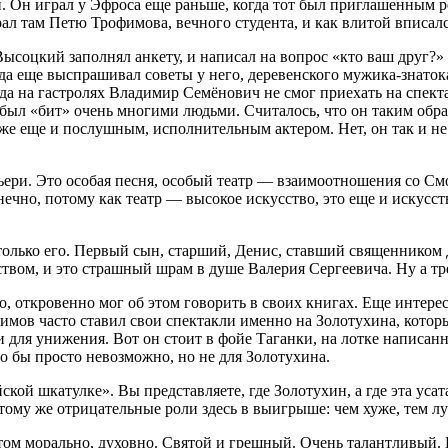
н. Он играл у Эфроса еще раньше, когда тот был приглашенным р
л там Петю Трофимова, вечного студента, и как влитой вписалс
Высоцкий заполнял анкету, и написал на вопрос «кто ваш друг?
еще выспрашивал советы у него, деревенского мужика-знатока: 
гда на гастролях Владимир Семёнович не смог приехать на спект
ом был «бит» очень многими людьми. Считалось, что он таким об
 же еще и послушным, исполнительным актером. Нет, он так и не
ери. Это особая песня, особый театр — взаимоотношения со См
нечно, потому как театр — высокое искусство, это еще и искусст
 только его. Первый сын, старший, Денис, ставший священником
вом, и это страшный шрам в душе Валерия Сергеевича. Ну а трет
, откровенно мог об этом говорить в своих книгах. Еще интерес
имов часто ставил свои спектакли именно на Золотухина, который
 и для унижения. Вот он стоит в фойе Таганки, на лотке написанн
о бы просто невозможно, но не для Золотухина.
ской шкатулке». Вы представляете, где Золотухин, а где эта усат
 тому же отрицательные роли здесь в выигрыше: чем хуже, тем лу
 этом морально, духовно. Святой и грешный. Очень талантливый