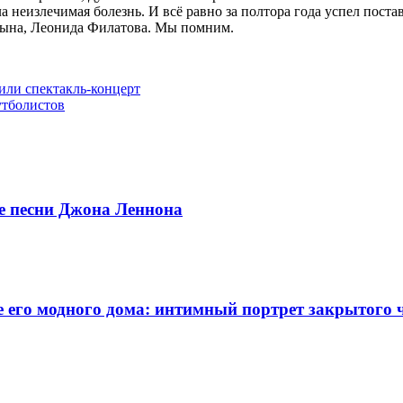
а неизлечимая болезнь. И всё равно за полтора года успел поста
 сына, Леонида Филатова. Мы помним.
или спектакль-концерт
утболистов
ые песни Джона Леннона
 его модного дома: интимный портрет закрытого 