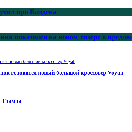
шутил про Байдена
ения показался на новом тизере в предд
ынок готовится новый большой кроссовер Voyah
а Трампа