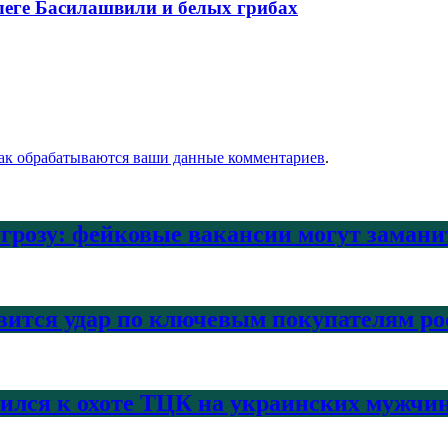
леге Басилашвили и белых грибах
как обрабатываются ваши данные комментариев
.
угрозу: фейковые вакансии могут заман
вится удар по ключевым покупателям ро
нился к охоте ТЦК на украинских мужчи