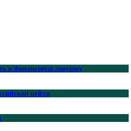
ить в финансовую ловушку
ссийской нефти
н