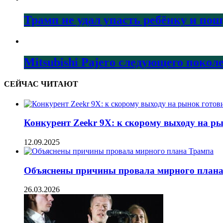
Трамп не удал упасть ребёнку и по
Mitsubishi Pajero следующего покол
СЕЙЧАС ЧИТАЮТ
Конкурент Zeekr 9X: к скорому выходу на р
12.09.2025
Объяснены причины провала мирного план
26.03.2026