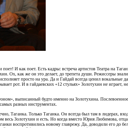
 поет! И как поет. Есть кадры: встреча артистов Театра на Тага
ин. Ох, как же он это делает, до трепета души. Режиссеры знали
исполняет просто на ура. Да и Гайдай всегда ценил вокальные д
ывает рот. И в гайдаевских «12 стульях» Золотухин не играет, не
еоном», выписанный будто именно на Золотухина. Послевоенное 
 самых разных инструментах.
чно, Таганка. Только Таганка. Он всегда был там в лидерах, вхо
м весь Золотухин и есть. Но когда вместо Юрия Любимова, отца-
анки воспротивились новому главрежу. Да, доводили его до бел