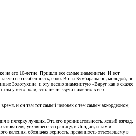
нке на его 10-летие. Пришли все самые знаменитые. И вот
 такую его особенность, соло. Вот и Бумбараша он, молодой, не
анные Золотухина, и эту песню знаменитую «Вдруг как в сказке
т там у него роли, зато песня звучит именно в его
время, и он там тот самый человек с тем самым аккордеоном,
дил в пятерку лучших. Эта его проницательность, ясный взгляд,
основателя, уехавшего за границу, в Лондон, и там и
ого каления, обозначая верность, преданность отъехавшему в