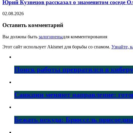
Юрий Кузнецов рассказал о знаменитом соседе О
02.08.2026
Оставить комментарий
Вы должны быть
залогинены
для комментирования
Этот сайт использует Akismet для борьбы со спамом.
Узнайте, 
Поиск работы превратился в кибер
Санкции меняют направление: гото
Бежать некуда: Брюссель присоеди