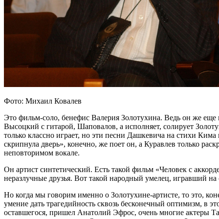
Фото: Михаил Ковалев
Это фильм-соло, бенефис Валерия Золотухина. Ведь он же еще и
Высоцкий с гитарой, Шаповалов, а исполняет, солирует Золотух
только классно играет, но эти песни Дашкевича на стихи Кима 
скрипнула дверь», конечно, же поет он, а Куравлев только раскр
неповторимом вокале.
Он артист синтетический. Есть такой фильм «Человек с аккорд
неразлучные друзья. Вот такой народный умелец, игравший на
Но когда мы говорим именно о Золотухине-артисте, то это, коне
умение дать трагедийность сквозь бесконечный оптимизм, в это
оставшегося, пришел Анатолий Эфрос, очень многие актеры Таг