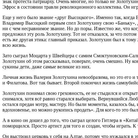
знак протеста патриарху. Очень многие, но только не Золотухи
Эфрос в состоянии травли революционного коллектива. Он игра
Еще у него было звание «друг Высоцкого». Именно так, когда 
Владимир Высоцкий первым спел Золотухину свою «Баньку», да 
ни с чем несравнимое звание. Но до поры. Известно же, что ко
предложил эту роль Золотухину. Тот не отказался, за что пот
есть же другая этика: главный приказал. Золотухин был к тому
всю жизнь.
Зато сыграл Моцарта у Швейцера с самим Смоктуновским-Саль
Золотухин об этом рассказывал, поверьте, очень смешно. Ну ко
сукины дети, даже самые великие из них.
Личная жизнь Валерия Золотухина невообразима, но это его и
и Филатова. Вот так бывает. Второй покончил жизнь самоубийст
Золотухин понимал свою греховность, ее не стыдился и открыто
снимался, хотя всё равно старался выбирать. Вернувшийся Люб
остался предан мэтру, мастеру. Но были моменты, казалось бы,
вдохновенье, но можно рукопись продать». Для кого-то это был
А в кино он дошел до того, что сыграл целого Гитлера в «Китай
поморщился. Просто артист для того и создан, чтобы играть. К
Он выстроил церковь у себя на Алтае, потому что нуждался в