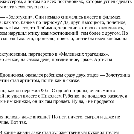
ежиссером, а потом во всех постановках, которые успел сделать
я в эту чеховскую роль.
» — «Золотухин». Они немало снимались вместе в фильмах,
как это, банька по-черному? Да, друг Высоцкого, почетное,
акль «Гамлет», то Любимов, терпение которого закончилось,
разом нарушил этику взаимоотношений, тем более с другом. Но
 сыграл Гамлета, пронесло, повезло, иначе бы имел клеймо на
октуновским, партнерство в «Маленьких трагедиях».
во легкое, на самом деле, праздничное, яркое. Артисты —
 Дионисием, оказался ребенком сразу двух отцов — Золотухина
ий стал артистом, почти как в сказке.
но, как он пережил 90-е. С одной стороны, очень много
 не ушел вместе с Николаем Губенко, не поддался расколу, а
ые им книжки, он их там продает. Ну да, «не продается
ая нелюдь, даже внешне? Но нет, ничего, сыграл и даже не
чше. Вот так.
. В конце жизни даже стал художественным руководителем