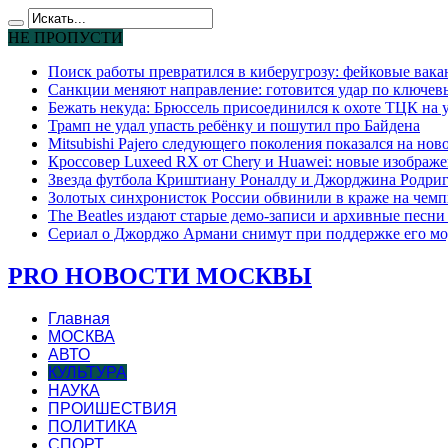
НЕ ПРОПУСТИ
Поиск работы превратился в киберугрозу: фейковые вак
Санкции меняют направление: готовится удар по ключев
Бежать некуда: Брюссель присоединился к охоте ТЦК на
Трамп не удал упасть ребёнку и пошутил про Байдена
Mitsubishi Pajero следующего поколения показался на но
Кроссовер Luxeed RX от Chery и Huawei: новые изображе
Звезда футбола Криштиану Роналду и Джорджина Родригес
Золотых синхронисток России обвинили в краже на чемп
The Beatles издают старые демо-записи и архивные песн
Сериал о Джорджо Армани снимут при поддержке его мо
PRO НОВОСТИ МОСКВЫ
Главная
МОСКВА
АВТО
КУЛЬТУРА
НАУКА
ПРОИШЕСТВИЯ
ПОЛИТИКА
СПОРТ