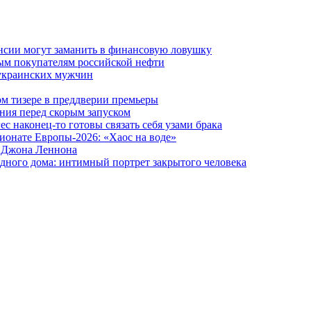
ансии могут заманить в финансовую ловушку
ым покупателям российской нефти
 украинских мужчин
вом тизере в преддверии премьеры
ния перед скорым запуском
 наконец-то готовы связать себя узами брака
ионате Европы-2026: «Хаос на воде»
и Джона Леннона
дного дома: интимный портрет закрытого человека