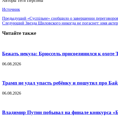
Авторы Теги Персоны
Источник
Предыдущий
«Суспiльне» сообщило о завершении переговор
Следующий
Звезда Шиловского никогда не погаснет: имя акте
Читайте также
Бежать некуда: Брюссель присоединился к охоте
06.08.2026
Трамп не удал упасть ребёнку и пошутил про Бай
06.08.2026
Владимир Путин побывал на финале конкурса «Б