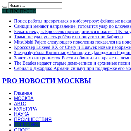
НЕ ПРОПУСТИ
Поиск работы превратился в киберугрозу: фейковые вак
Санкции меняют направление: готовится удар по ключев
Бежать некуда: Брюссель присоединился к охоте ТЦК на
Трамп не удал упасть ребёнку и пошутил про Байдена
Mitsubishi Pajero следующего поколения показался на но
Кроссовер Luxeed RX от Chery и Huawei: новые изображе
Звезда футбола Криштиану Роналду и Джорджина Родригес
Золотых синхронисток России обвинили в краже на чемп
The Beatles издают старые демо-записи и архивные песн
Сериал о Джорджо Армани снимут при поддержке его мо
PRO НОВОСТИ МОСКВЫ
Главная
МОСКВА
АВТО
КУЛЬТУРА
НАУКА
ПРОИШЕСТВИЯ
ПОЛИТИКА
СПОРТ