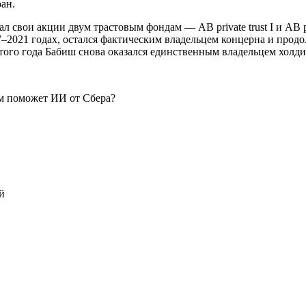
ран.
ал свои акции двум трастовым фондам — AB private trust I и AB p
17–2021 годах, остался фактическим владельцем концерна и прод
этого года Бабиш снова оказался единственным владельцем холди
м поможет ИИ от Сбера?
й