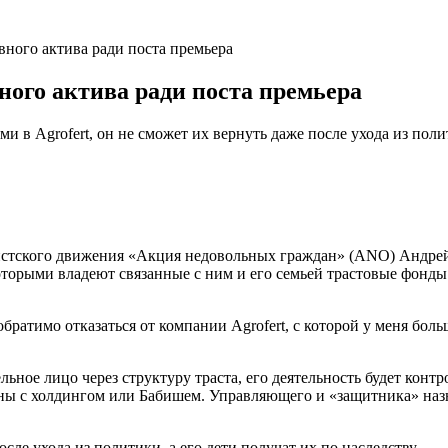
вного актива ради поста премьера
ного актива ради поста премьера
 в Agrofert, он не сможет их вернуть даже после ухода из поли
истского движения «Акция недовольных граждан» (ANO) Андрей
оторыми владеют связанные с ним и его семьей трастовые фонды
братимо отказаться от компании Agrofert, с которой у меня боль
ельное лицо через структуру траста, его деятельность будет кон
аны с холдингом или Бабишем. Управляющего и «защитника» наз
сле ухода из политики, а его дети получат их по наследству.