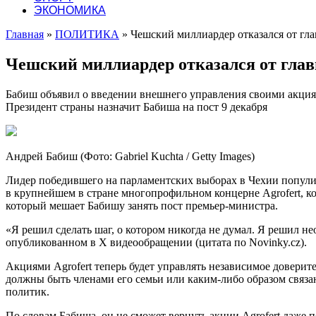
ЭКОНОМИКА
Главная
»
ПОЛИТИКА
»
Чешский миллиардер отказался от гла
Чешский миллиардер отказался от глав
Бабиш объявил о введении внешнего управления своими акциями
Президент страны назначит Бабиша на пост 9 декабря
Андрей Бабиш (Фото: Gabriel Kuchta / Getty Images)
Лидер победившего на парламентских выборах в Чехии попул
в крупнейшем в стране многопрофильном концерне Agrofert, к
который мешает Бабишу занять пост премьер-министра.
«Я решил сделать шаг, о котором никогда не думал. Я решил нео
опубликованном в Х видеообращении (цитата по Novinky.cz).
Акциями Agrofert теперь будет управлять независимое доверит
должны быть членами его семьи или каким-либо образом связ
политик.
По словам Бабиша, он не сможет вернуть акции Agrofert даже по