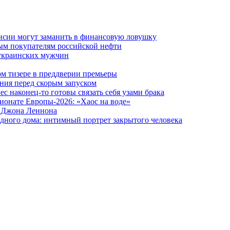
ансии могут заманить в финансовую ловушку
ым покупателям российской нефти
 украинских мужчин
вом тизере в преддверии премьеры
ния перед скорым запуском
 наконец-то готовы связать себя узами брака
ионате Европы-2026: «Хаос на воде»
и Джона Леннона
дного дома: интимный портрет закрытого человека