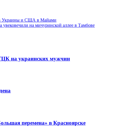
ов Украины и США в Майами
ра увековечили на мичуринской аллее в Тамбове
 ТЦК на украинских мужчин
дена
ольшая перемена» в Красноярске