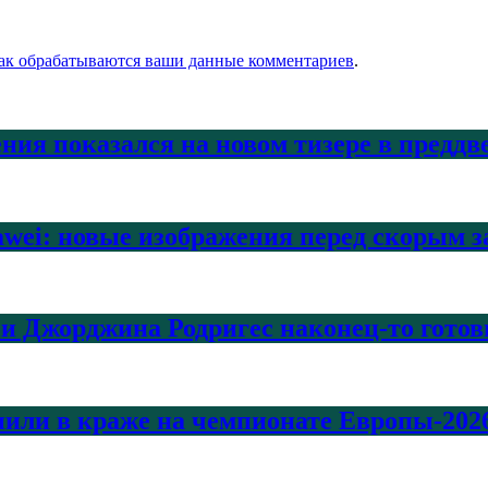
как обрабатываются ваши данные комментариев
.
ения показался на новом тизере в предд
awei: новые изображения перед скорым 
и Джорджина Родригес наконец-то готовы
или в краже на чемпионате Европы-2026