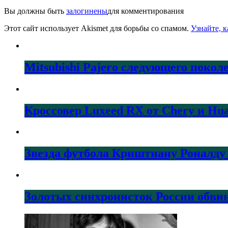
Вы должны быть
залогинены
для комментирования
Этот сайт использует Akismet для борьбы со спамом.
Узнайте, 
Mitsubishi Pajero следующего покол
Кроссовер Luxeed RX от Chery и Hu
Звезда футбола Криштиану Роналду 
Золотых синхронисток России обвин