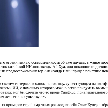
в его ограниченную осведомленность об уже идущих в жанре проц
ток китайской ИИ-поп-звезды Ай Хуа, или поклонники древних (
ливый продюсер-комбинатор Александр Елин придал поистине н
ж.
свежем интервью в одном из ток-шоу, существующем на платфор
«ужасы» ИИ, с помощью которого можно легко придумать вымышл
звезду, мог бы сделать что-то вроде Yungblud: привлекательного
ом деле его не существует».
ных примеров герой «мрачных рок-водевилей» Элис Купер выбрал 