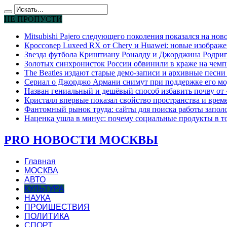
НЕ ПРОПУСТИ
Mitsubishi Pajero следующего поколения показался на но
Кроссовер Luxeed RX от Chery и Huawei: новые изображе
Звезда футбола Криштиану Роналду и Джорджина Родригес
Золотых синхронисток России обвинили в краже на чемп
The Beatles издают старые демо-записи и архивные песн
Сериал о Джорджо Армани снимут при поддержке его мо
Назван гениальный и дешёвый способ избавить почву от
Кристалл впервые показал свойство пространства и време
Фантомный рынок труда: сайты для поиска работы запо
Наценка ушла в минус: почему социальные продукты в т
PRO НОВОСТИ МОСКВЫ
Главная
МОСКВА
АВТО
КУЛЬТУРА
НАУКА
ПРОИШЕСТВИЯ
ПОЛИТИКА
СПОРТ