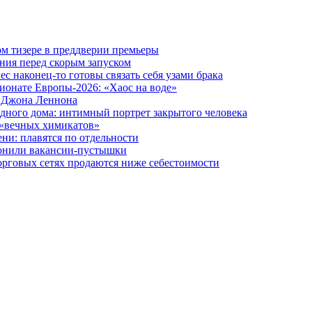
вом тизере в преддверии премьеры
ния перед скорым запуском
 наконец-то готовы связать себя узами брака
ионате Европы-2026: «Хаос на воде»
и Джона Леннона
дного дома: интимный портрет закрытого человека
 «вечных химикатов»
ни: плавятся по отдельности
лонили вакансии-пустышки
орговых сетях продаются ниже себестоимости