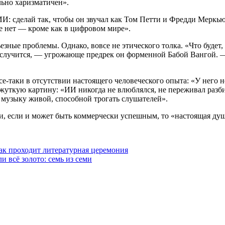
льно харизматичен».
ИИ: сделай так, чтобы он звучал как Том Петти и Фредди Меркью
оже нет — кроме как в цифровом мире».
езные проблемы. Однако, вовсе не этического толка. «Что будет,
о случится, — угрожающе предрек он форменной Бабой Вангой. —
е-таки в отсутствии настоящего человеческого опыта: «У него не
жуткую картину: «ИИ никогда не влюблялся, не переживал разби
 музыку живой, способной трогать слушателей».
 если и может быть коммерчески успешным, то «настоящая душа
к проходит литературная церемония
 всё золото: семь из семи