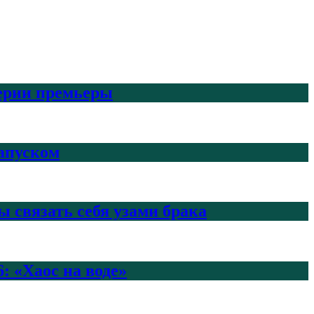
верии премьеры
запуском
 связать себя узами брака
: «Хаос на воде»