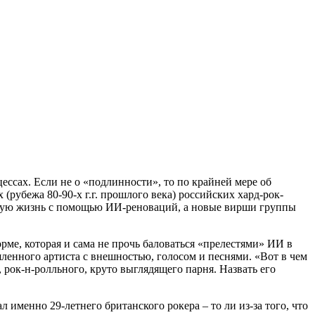
ессах. Если не о «подлинности», то по крайней мере об
рубежа 80-90-х г.г. прошлого века) российских хард-рок-
овую жизнь с помощью ИИ-реноваций, а новые вирши группы
ме, которая и сама не прочь баловаться «прелестями» ИИ в
енного артиста с внешностью, голосом и песнями. «Вот в чем
, рок-н-ролльного, круто выглядящего парня. Назвать его
именно 29-летнего британского рокера – то ли из-за того, что