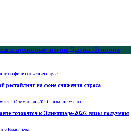
писи и архивные песни Джона Леннона
ой рестайлинг на фоне снижения спроса
ианте готовятся к Олимпиаде-2026: визы получены