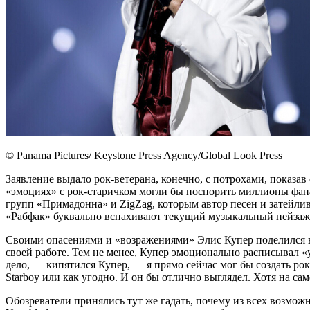
© Panama Pictures/ Keystone Press Agency/Global Look Press
Заявление выдало рок-ветерана, конечно, с потрохами, показа
«эмоциях» с рок-старичком могли бы поспорить миллионы фана
групп «Примадонна» и ZigZag, которым автор песен и затей
«Рабфак» буквально вспахивают текущий музыкальный пейза
Своими опасениями и «возражениями» Элис Купер поделился в 
своей работе. Тем не менее, Купер эмоционально расписывал 
дело, — кипятился Купер, — я прямо сейчас мог бы создать рок-
Starboy или как угодно. И он бы отлично выглядел. Хотя на сам
Обозреватели принялись тут же гадать, почему из всех возмож