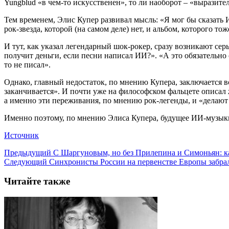
Yungblud «в чем-то искусственен», то ли наоборот – «выразите
Тем временем, Элис Купер развивал мысль: «Я мог бы сказать 
рок-звезда, которой (на самом деле) нет, и альбом, которого т
И тут, как указал легендарный шок-рокер, сразу возникают серь
получит деньги, если песни написал ИИ?». «А это обязательн
то не писал».
Однако, главный недостаток, по мнению Купера, заключается вс
заканчивается». И почти уже на философском фальцете описал 
а именно эти переживания, по мнению рок-легенды, и «делают
Именно поэтому, по мнению Элиса Купера, будущее ИИ-музыки,
Источник
Предыдущий
С Шаргуновым, но без Прилепина и Симоньян: ка
Следующий
Синхронисты России на первенстве Европы забрали
Читайте также